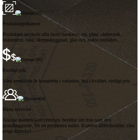
02
Produktapplikation
Produkten används ofta inom maskiner, trä, plast, elektronik,
instrument, bilar, skeppsbyggnad, glas och andra områden.
03
Rimligt pris
Våra produkter är kompletta i variation, bra i kvalitet, rimligt pris.
04
Bästa servicen
Alla tar kunden som centrum, berättar om tron ​​som den
grundläggande, för att prefektera målet. Kunden tillfredsställer våra
eviga kriterier!