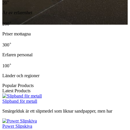
+
20
År av erfarenhet
+
200
Priser mottagna
+
300
Erfaren personal
+
100
Länder och regioner
Popular Products
Latest Products
Slipband för metall
Smärgelduk är ett slipmedel som liknar sandpapper, men har
Power Slipskiva