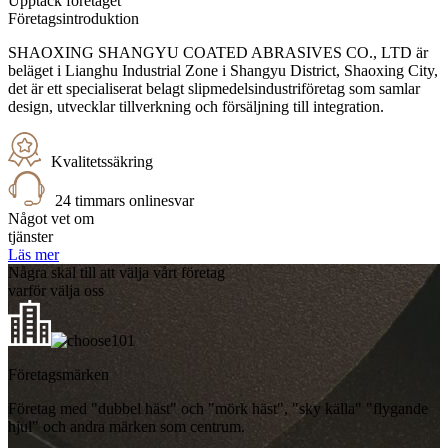
Upptäck företaget
Företagsintroduktion
SHAOXING SHANGYU COATED ABRASIVES CO., LTD är
beläget i Lianghu Industrial Zone i Shangyu District, Shaoxing City,
det är ett specialiserat belagt slipmedelsindustriföretag som samlar
design, utvecklar tillverkning och försäljning till integration.
Kvalitetssäkring
24 timmars onlinesvar
Något vet om
tjänster
Läs mer
Några skäl till att välja vårt företag
varför välja oss
01
Företagsmärken
Företag med "dubbel häst" och "mörk häst", "sky källa" "flygande
hjul" och andra märken som centrum.