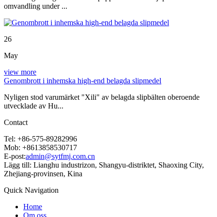
omvandling under ...
26
May
view more
Genombrott i inhemska high-end belagda slipmedel
Nyligen stod varumärket "Xili" av belagda slipbälten oberoende
utvecklade av Hu...
Contact
Tel: +86-575-89282996
Mob: +8613858530717
E-post:
admin@sytfmj.com.cn
Lägg till: Lianghu industrizon, Shangyu-distriktet, Shaoxing City,
Zhejiang-provinsen, Kina
Quick Navigation
Home
Om oss