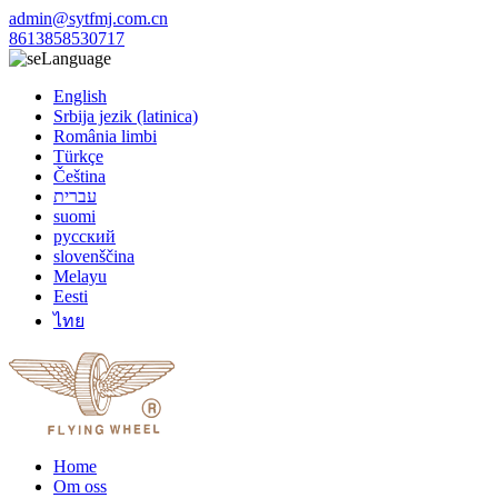
admin@sytfmj.com.cn
8613858530717
Language
English
Srbija jezik (latinica)
România limbi
Türkçe
Čeština
עברית
suomi
русский
slovenščina
Melayu
Eesti
ไทย
Home
Om oss