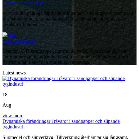
Vattentätt sandpapper
Att vara din pålitliga slipmedelstillverkare. Vi har gjort Customized
för många kunder, kontakta oss, låt oss hjälpa dig att vinna den
lokala marknaden.
Torrt sandpapper
Material: C/D kraftpapper, hartsbindemedel, kvartssand eller vit
conrundum sando används främst för slipning och polering för trä,
fjärrmålning. Paket och storlek kan anpassas.
Latest news
18
Aug
view more
Dynamiska förändringar i råvaror i sandpapper och slipande
tygindustri
Slipmedel och slipverktyg: Tillverkning återhämtar sig långsamt,