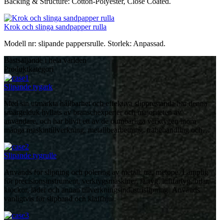
Backing & Structure: Cotton-Polyester, Close Coated.
Krok och slinga sandpapper rulla
Modell nr: slipande pappersrulle. Storlek: Anpassad.
Bästsäljande i hela världen
Produktkategori
Slipande tygark
Med sin utmärkta hållbarhet och effektiva slipprestanda har denna
smärgelduk hyllats av branschexperter och majoriteten av
användare, och har blivit ett av de oumbärliga verktygen inom
många maskintillverkning, metallbearbetning, träbehandling och
andra industrier.
Slipande tygrulle
Används för slipning och polering av metall, trä, metope. Lämplig
för precisionsinstrument, verktygsmaskiner, fartyg, luftfartyg, bilar,
klockor, läder och annan tillverkningsindustrislipning. Används
vanligtvis för slipband och klaffhjul.