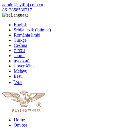
admin@sytfmj.com.cn
8613858530717
Language
English
Srbija jezik (latinica)
România limbi
Türkçe
Čeština
עברית
suomi
русский
slovenščina
Melayu
Eesti
ไทย
Home
Om oss