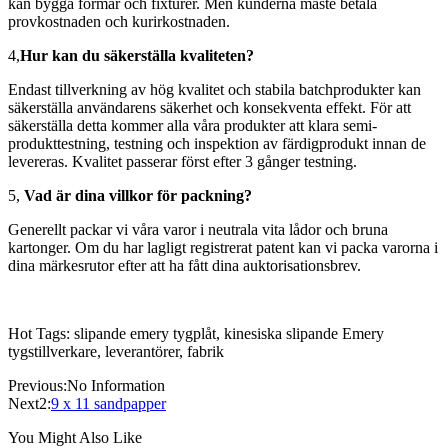
kan bygga formar och fixturer. Men kunderna måste betala
provkostnaden och kurirkostnaden.
4,
Hur kan du säkerställa kvaliteten?
Endast tillverkning av hög kvalitet och stabila batchprodukter kan
säkerställa användarens säkerhet och konsekventa effekt. För att
säkerställa detta kommer alla våra produkter att klara semi-
produkttestning, testning och inspektion av färdigprodukt innan de
levereras. Kvalitet passerar först efter 3 gånger testning.
5,
Vad är dina villkor för packning?
Generellt packar vi våra varor i neutrala vita lådor och bruna
kartonger. Om du har lagligt registrerat patent kan vi packa varorna i
dina märkesrutor efter att ha fått dina auktorisationsbrev.
Hot Tags: slipande emery tygplåt, kinesiska slipande Emery
tygstillverkare, leverantörer, fabrik
Previous:No Information
Next2:
9 x 11 sandpapper
You Might Also Like