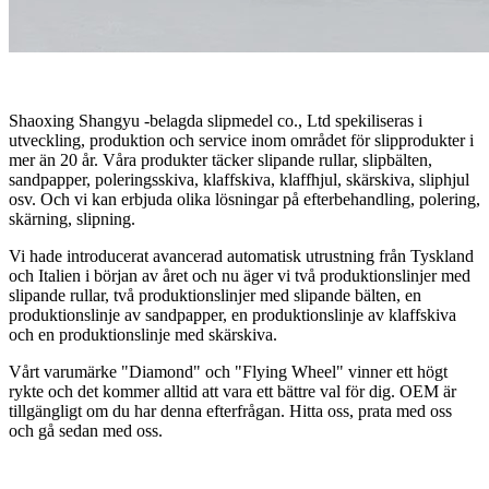
Shaoxing Shangyu -belagda slipmedel co., Ltd spekiliseras i
utveckling, produktion och service inom området för slipprodukter i
mer än 20 år. Våra produkter täcker slipande rullar, slipbälten,
sandpapper, poleringsskiva, klaffskiva, klaffhjul, skärskiva, sliphjul
osv. Och vi kan erbjuda olika lösningar på efterbehandling, polering,
skärning, slipning.
Vi hade introducerat avancerad automatisk utrustning från Tyskland
och Italien i början av året och nu äger vi två produktionslinjer med
slipande rullar, två produktionslinjer med slipande bälten, en
produktionslinje av sandpapper, en produktionslinje av klaffskiva
och en produktionslinje med skärskiva.
Vårt varumärke "Diamond" och "Flying Wheel" vinner ett högt
rykte och det kommer alltid att vara ett bättre val för dig. OEM är
tillgängligt om du har denna efterfrågan. Hitta oss, prata med oss ​​
och gå sedan med oss.