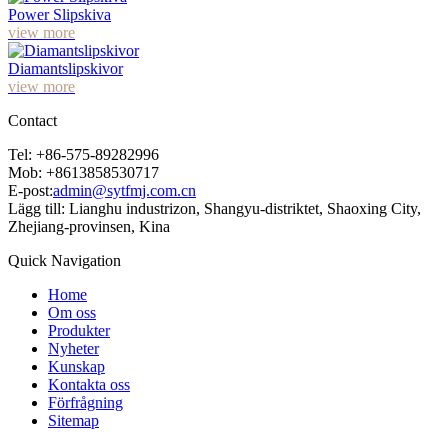
Power Slipskiva
view more
Diamantslipskivor
view more
Contact
Tel: +86-575-89282996
Mob: +8613858530717
E-post:
admin@sytfmj.com.cn
Lägg till: Lianghu industrizon, Shangyu-distriktet, Shaoxing City,
Zhejiang-provinsen, Kina
Quick Navigation
Home
Om oss
Produkter
Nyheter
Kunskap
Kontakta oss
Förfrågning
Sitemap