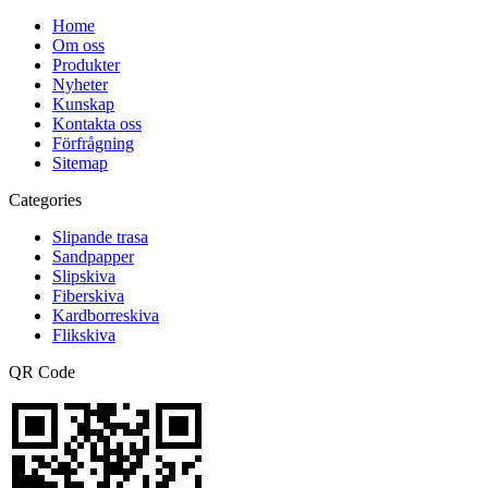
Home
Om oss
Produkter
Nyheter
Kunskap
Kontakta oss
Förfrågning
Sitemap
Categories
Slipande trasa
Sandpapper
Slipskiva
Fiberskiva
Kardborreskiva
Flikskiva
QR Code