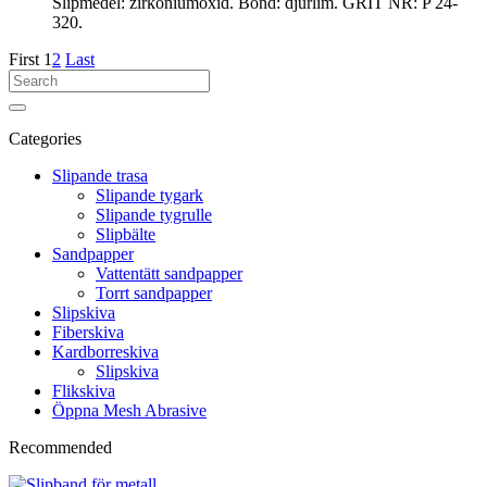
Slipmedel: zirkoniumoxid. Bond: djurlim. GRIT NR: P 24-
320.
First
1
2
Last
Categories
Slipande trasa
Slipande tygark
Slipande tygrulle
Slipbälte
Sandpapper
Vattentätt sandpapper
Torrt sandpapper
Slipskiva
Fiberskiva
Kardborreskiva
Slipskiva
Flikskiva
Öppna Mesh Abrasive
Recommended