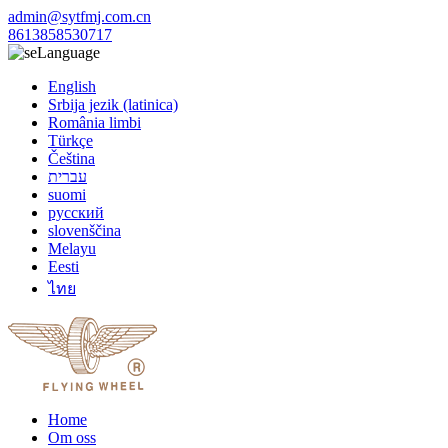
admin@sytfmj.com.cn
8613858530717
Language
English
Srbija jezik (latinica)
România limbi
Türkçe
Čeština
עברית
suomi
русский
slovenščina
Melayu
Eesti
ไทย
Home
Om oss