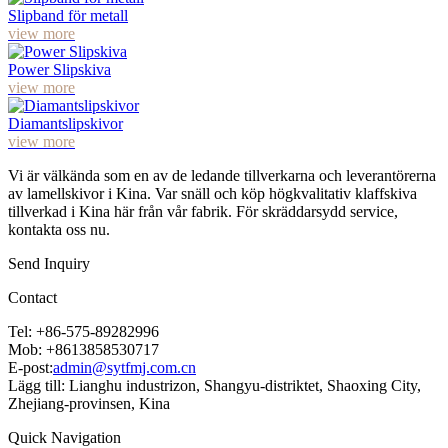
Slipband för metall
view more
Power Slipskiva
view more
Diamantslipskivor
view more
Vi är välkända som en av de ledande tillverkarna och leverantörerna
av lamellskivor i Kina. Var snäll och köp högkvalitativ klaffskiva
tillverkad i Kina här från vår fabrik. För skräddarsydd service,
kontakta oss nu.
Send Inquiry
Contact
Tel: +86-575-89282996
Mob: +8613858530717
E-post:
admin@sytfmj.com.cn
Lägg till: Lianghu industrizon, Shangyu-distriktet, Shaoxing City,
Zhejiang-provinsen, Kina
Quick Navigation