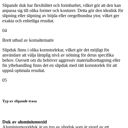
Slipande duk har flexibilitet och formbarhet, vilket gör att den kan
anpassa sig till olika former och konturer. Detta gör den idealisk för
slipning eller slipning av böjda eller oregelbundna ytor, vilket ger
exakta och enhetliga resultat.
04
Brett utbud av kornalternativ
Slipduk finns i olika kornstorlekar, vilket gör det möjligt för
användare att välja lämplig nivå av nötning för deras specifika
behov. Oavsett om du behöver aggressiv materialborttagning eller
fin ytbehandling finns det en slipduk med rätt kornstorlek för att
uppnå optimala resultat.
05
Typ av slipande trasa
Duk av aluminiumoxid
Aluminiumoxidduk är en typ av slipduk som är gjord av ett