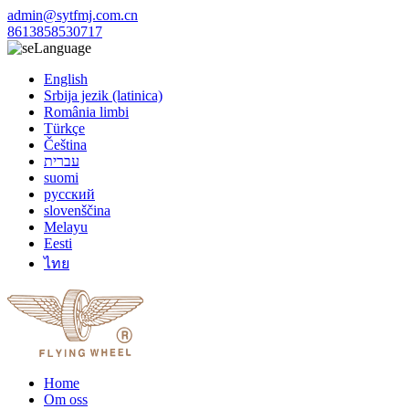
admin@sytfmj.com.cn
8613858530717
Language
English
Srbija jezik (latinica)
România limbi
Türkçe
Čeština
עברית
suomi
русский
slovenščina
Melayu
Eesti
ไทย
Home
Om oss