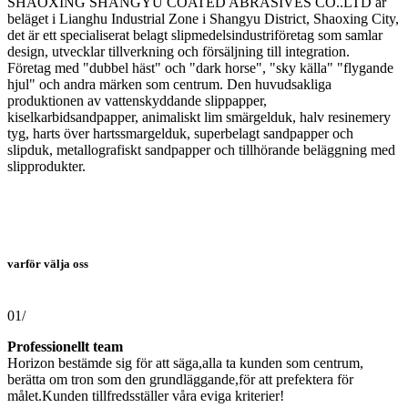
SHAOXING SHANGYU COATED ABRASIVES CO..LTD är
beläget i Lianghu Industrial Zone i Shangyu District, Shaoxing City,
det är ett specialiserat belagt slipmedelsindustriföretag som samlar
design, utvecklar tillverkning och försäljning till integration.
Företag med "dubbel häst" och "dark horse", "sky källa" "flygande
hjul" och andra märken som centrum. Den huvudsakliga
produktionen av vattenskyddande slippapper,
kiselkarbidsandpapper, animaliskt lim smärgelduk, halv resinemery
tyg, harts över hartssmargelduk, superbelagt sandpapper och
slipduk, metallografiskt sandpapper och tillhörande beläggning med
slipprodukter.
varför välja oss
01/
Professionellt team
Horizon bestämde sig för att säga,alla ta kunden som centrum,
berätta om tron ​​som den grundläggande,för att prefektera för
målet.Kunden tillfredsställer våra eviga kriterier!