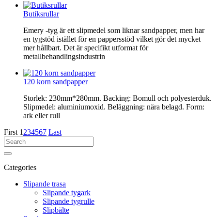
Butiksrullar
Emery -tyg är ett slipmedel som liknar sandpapper, men har
en tygstöd istället för en pappersstöd vilket gör det mycket
mer hållbart. Det är specifikt utformat för
metallbehandlingsindustrin
120 korn sandpapper
Storlek: 230mm*280mm. Backing: Bomull och polyesterduk.
Slipmedel: aluminiumoxid. Beläggning: nära belagd. Form:
ark eller rull
First
1
2
3
4
5
6
7
Last
Categories
Slipande trasa
Slipande tygark
Slipande tygrulle
Slipbälte