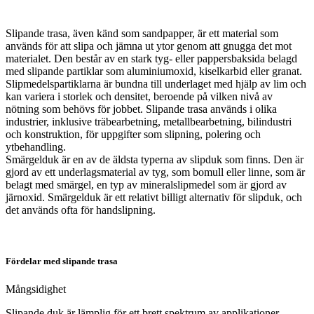
Slipande trasa, även känd som sandpapper, är ett material som
används för att slipa och jämna ut ytor genom att gnugga det mot
materialet. Den består av en stark tyg- eller pappersbaksida belagd
med slipande partiklar som aluminiumoxid, kiselkarbid eller granat.
Slipmedelspartiklarna är bundna till underlaget med hjälp av lim och
kan variera i storlek och densitet, beroende på vilken nivå av
nötning som behövs för jobbet. Slipande trasa används i olika
industrier, inklusive träbearbetning, metallbearbetning, bilindustri
och konstruktion, för uppgifter som slipning, polering och
ytbehandling.
Smärgelduk är en av de äldsta typerna av slipduk som finns. Den är
gjord av ett underlagsmaterial av tyg, som bomull eller linne, som är
belagt med smärgel, en typ av mineralslipmedel som är gjord av
järnoxid. Smärgelduk är ett relativt billigt alternativ för slipduk, och
det används ofta för handslipning.
Fördelar med slipande trasa
Mångsidighet
Slipande duk är lämplig för ett brett spektrum av applikationer,