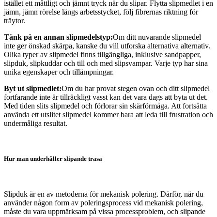
istället ett måttligt och jämnt tryck när du slipar. Flytta slipmedlet i en
jämn, jämn rörelse längs arbetsstycket, följ fibrernas riktning för
träytor.
Tänk på en annan slipmedelstyp:
Om ditt nuvarande slipmedel
inte ger önskad skärpa, kanske du vill utforska alternativa alternativ.
Olika typer av slipmedel finns tillgängliga, inklusive sandpapper,
slipduk, slipkuddar och till och med slipsvampar. Varje typ har sina
unika egenskaper och tillämpningar.
Byt ut slipmedlet:
Om du har provat stegen ovan och ditt slipmedel
fortfarande inte är tillräckligt vasst kan det vara dags att byta ut det.
Med tiden slits slipmedel och förlorar sin skärförmåga. Att fortsätta
använda ett utslitet slipmedel kommer bara att leda till frustration och
undermåliga resultat.
Hur man underhåller slipande trasa
Slipduk är en av metoderna för mekanisk polering. Därför, när du
använder någon form av poleringsprocess vid mekanisk polering,
måste du vara uppmärksam på vissa processproblem, och slipande