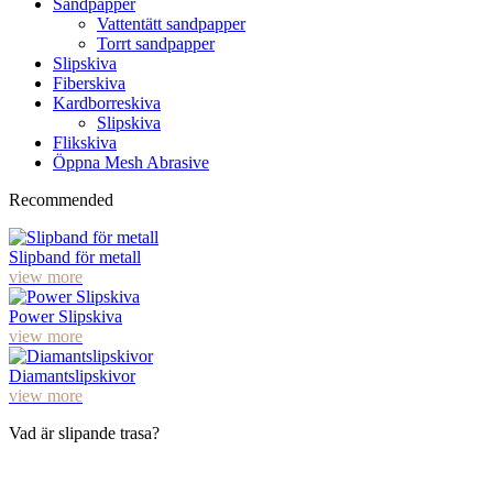
Sandpapper
Vattentätt sandpapper
Torrt sandpapper
Slipskiva
Fiberskiva
Kardborreskiva
Slipskiva
Flikskiva
Öppna Mesh Abrasive
Recommended
Slipband för metall
view more
Power Slipskiva
view more
Diamantslipskivor
view more
Vad är slipande trasa?