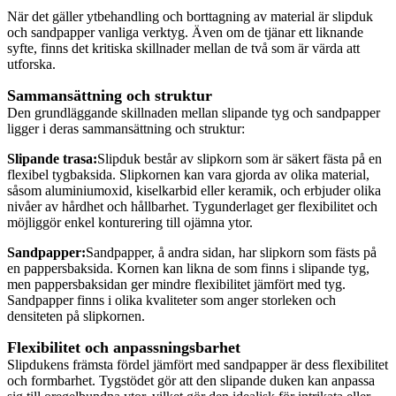
När det gäller ytbehandling och borttagning av material är slipduk
och sandpapper vanliga verktyg. Även om de tjänar ett liknande
syfte, finns det kritiska skillnader mellan de två som är värda att
utforska.
Sammansättning och struktur
Den grundläggande skillnaden mellan slipande tyg och sandpapper
ligger i deras sammansättning och struktur:
Slipande trasa:
Slipduk består av slipkorn som är säkert fästa på en
flexibel tygbaksida. Slipkornen kan vara gjorda av olika material,
såsom aluminiumoxid, kiselkarbid eller keramik, och erbjuder olika
nivåer av hårdhet och hållbarhet. Tygunderlaget ger flexibilitet och
möjliggör enkel konturering till ojämna ytor.
Sandpapper:
Sandpapper, å andra sidan, har slipkorn som fästs på
en pappersbaksida. Kornen kan likna de som finns i slipande tyg,
men pappersbaksidan ger mindre flexibilitet jämfört med tyg.
Sandpapper finns i olika kvaliteter som anger storleken och
densiteten på slipkornen.
Flexibilitet och anpassningsbarhet
Slipdukens främsta fördel jämfört med sandpapper är dess flexibilitet
och formbarhet. Tygstödet gör att den slipande duken kan anpassa