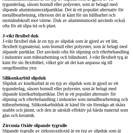
tygunderlag, såsom bomull eller polyester, som är belagd med
slipande aluminiumoxidpartiklar. Det är ett populärt alternativ för
metallbearbetning, eftersom det är känt för sin hållbarhet och
motståndskraft mot värme. Duk av aluminiumoxid används också
ofta för att slipa trä och plast.
J-vikt flexibel duk
J-vikt flexibel duk är en typ av slipduk som är gjord av ett lätt,
flexibelt tygmaterial, som bomull eller polyester, som är belagt med
slipande partiklar. Det används ofta för slipning och efterbehandling
i industrier som träbearbetning och bilindustri. J-vikt flexibelt tyg är
känt för sin flexibilitet, vilket gör att det kan anpassa sig till
oregelbundna ytor.
Silikonkarbid slipduk
Slipduk av kiselkarbid är en typ av slipduk som är gjord av ett
tygunderlag, såsom bomull eller polyester, som är belagt med
slipande kiselkarbidpartiklar. Det är ett populärt alternativ för
slipning och efterbehandling i industrier som metallbearbetning och
träbearbetning. Silikonkarbidduk är känd för sin förmåga att skära
snabbt och jämnt, och den är särskilt effektiv på hårda material som
glas och keramik.
Zirconia Oxide slipande tygrulle
Slipande tygrulle av zirkonoxidoxid är en typ av slipduk som är