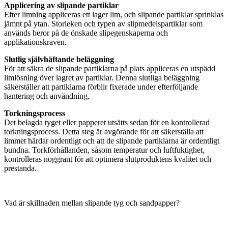
Applicering av slipande partiklar
Efter limning appliceras ett lager lim, och slipande partiklar sprinklas
jämnt på ytan. Storleken och typen av slipmedelspartiklar som
används beror på de önskade slipegenskaperna och
applikationskraven.
Slutlig självhäftande beläggning
För att säkra de slipande partiklarna på plats appliceras en utspädd
limlösning över lagret av partiklar. Denna slutliga beläggning
säkerställer att partiklarna förblir fixerade under efterföljande
hantering och användning.
Torkningsprocess
Det belagda tyget eller papperet utsätts sedan för en kontrollerad
torkningsprocess. Detta steg är avgörande för att säkerställa att
limmet härdar ordentligt och att de slipande partiklarna är ordentligt
bundna. Torkförhållanden, såsom temperatur och luftfuktighet,
kontrolleras noggrant för att optimera slutproduktens kvalitet och
prestanda.
Vad är skillnaden mellan slipande tyg och sandpapper?