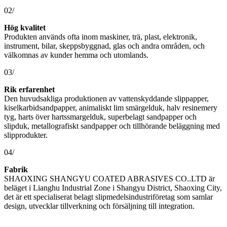
02/
Hög kvalitet
Produkten används ofta inom maskiner, trä, plast, elektronik,
instrument, bilar, skeppsbyggnad, glas och andra områden, och
välkomnas av kunder hemma och utomlands.
03/
Rik erfarenhet
Den huvudsakliga produktionen av vattenskyddande slippapper,
kiselkarbidsandpapper, animaliskt lim smärgelduk, halv resinemery
tyg, harts över hartssmargelduk, superbelagt sandpapper och
slipduk, metallografiskt sandpapper och tillhörande beläggning med
slipprodukter.
04/
Fabrik
SHAOXING SHANGYU COATED ABRASIVES CO..LTD är
beläget i Lianghu Industrial Zone i Shangyu District, Shaoxing City,
det är ett specialiserat belagt slipmedelsindustriföretag som samlar
design, utvecklar tillverkning och försäljning till integration.