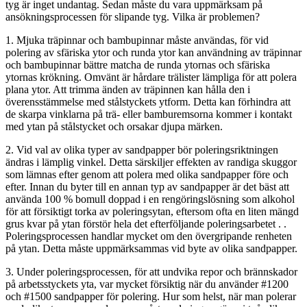
tyg är inget undantag. Sedan måste du vara uppmärksam på
ansökningsprocessen för slipande tyg. Vilka är problemen?
1. Mjuka träpinnar och bambupinnar måste användas, för vid
polering av sfäriska ytor och runda ytor kan användning av träpinnar
och bambupinnar bättre matcha de runda ytornas och sfäriska
ytornas krökning. Omvänt är hårdare trälister lämpliga för att polera
plana ytor. Att trimma änden av träpinnen kan hålla den i
överensstämmelse med stålstyckets ytform. Detta kan förhindra att
de skarpa vinklarna på trä- eller bamburemsorna kommer i kontakt
med ytan på stålstycket och orsakar djupa märken.
2. Vid val av olika typer av sandpapper bör poleringsriktningen
ändras i lämplig vinkel. Detta särskiljer effekten av randiga skuggor
som lämnas efter genom att polera med olika sandpapper före och
efter. Innan du byter till en annan typ av sandpapper är det bäst att
använda 100 % bomull doppad i en rengöringslösning som alkohol
för att försiktigt torka av poleringsytan, eftersom ofta en liten mängd
grus kvar på ytan förstör hela det efterföljande poleringsarbetet . .
Poleringsprocessen handlar mycket om den övergripande renheten
på ytan. Detta måste uppmärksammas vid byte av olika sandpapper.
3. Under poleringsprocessen, för att undvika repor och brännskador
på arbetsstyckets yta, var mycket försiktig när du använder #1200
och #1500 sandpapper för polering. Hur som helst, när man polerar