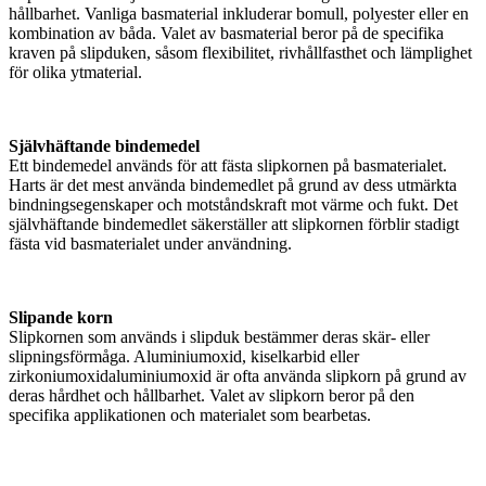
hållbarhet. Vanliga basmaterial inkluderar bomull, polyester eller en
kombination av båda. Valet av basmaterial beror på de specifika
kraven på slipduken, såsom flexibilitet, rivhållfasthet och lämplighet
för olika ytmaterial.
Självhäftande bindemedel
Ett bindemedel används för att fästa slipkornen på basmaterialet.
Harts är det mest använda bindemedlet på grund av dess utmärkta
bindningsegenskaper och motståndskraft mot värme och fukt. Det
självhäftande bindemedlet säkerställer att slipkornen förblir stadigt
fästa vid basmaterialet under användning.
Slipande korn
Slipkornen som används i slipduk bestämmer deras skär- eller
slipningsförmåga. Aluminiumoxid, kiselkarbid eller
zirkoniumoxidaluminiumoxid är ofta använda slipkorn på grund av
deras hårdhet och hållbarhet. Valet av slipkorn beror på den
specifika applikationen och materialet som bearbetas.