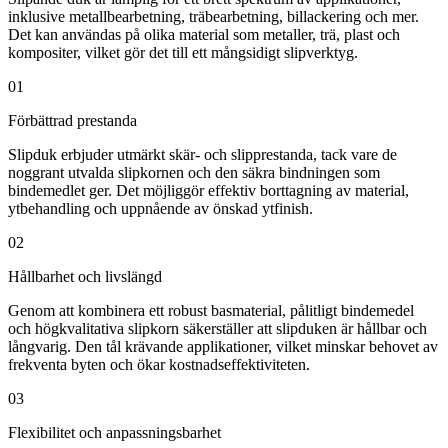
inklusive metallbearbetning, träbearbetning, billackering och mer.
Det kan användas på olika material som metaller, trä, plast och
kompositer, vilket gör det till ett mångsidigt slipverktyg.
01
Förbättrad prestanda
Slipduk erbjuder utmärkt skär- och slipprestanda, tack vare de
noggrant utvalda slipkornen och den säkra bindningen som
bindemedlet ger. Det möjliggör effektiv borttagning av material,
ytbehandling och uppnående av önskad ytfinish.
02
Hållbarhet och livslängd
Genom att kombinera ett robust basmaterial, pålitligt bindemedel
och högkvalitativa slipkorn säkerställer att slipduken är hållbar och
långvarig. Den tål krävande applikationer, vilket minskar behovet av
frekventa byten och ökar kostnadseffektiviteten.
03
Flexibilitet och anpassningsbarhet