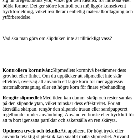
sig till oregelbundna ytor, vilket gör den idealisk för intrikata eller
böjda former. Det ger större kontroll och möjliggör konsekvent
tryckfördelning, vilket resulterar i enhetlig materialborttagning och
ytförberedelse.
Vad ska man göra om slipduken inte är tillräckligt vass?
Kontrollera kornnivån:
Slipmedlets kornnivå bestämmer dess
grovhet eller finhet. Om du upptäcker att slipmedlet inte skär
effektivt, överväg att använda ett lägre korn för mer aggressiv
materialborttagning eller ett högre korn för finare ytbehandling.
Rengör slipmedlet:
Med tiden kan damm, skräp och rester samlas
på den slipande ytan, vilket minskar dess effektivitet. För att
återställa skärpan, rengör den slipande trasan eller sandpapperet
regelbundet under användning. Använd en borste eller tryckluft för
att ta bort igensatta partiklar och säkerställa en ren skäryta.
Optimera tryck och teknik:
Att applicera för högt tryck eller
använda felaktig slipteknik kan snabbt matta slipmedlet. Använd