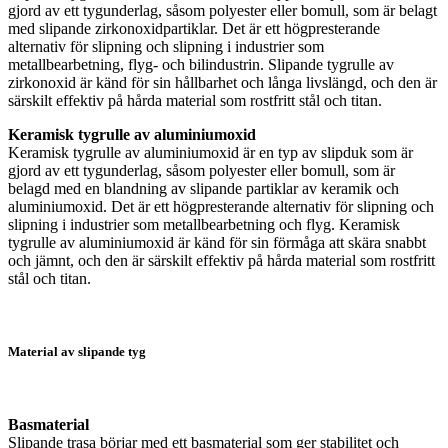
gjord av ett tygunderlag, såsom polyester eller bomull, som är belagt
med slipande zirkonoxidpartiklar. Det är ett högpresterande
alternativ för slipning och slipning i industrier som
metallbearbetning, flyg- och bilindustrin. Slipande tygrulle av
zirkonoxid är känd för sin hållbarhet och långa livslängd, och den är
särskilt effektiv på hårda material som rostfritt stål och titan.
Keramisk tygrulle av aluminiumoxid
Keramisk tygrulle av aluminiumoxid är en typ av slipduk som är
gjord av ett tygunderlag, såsom polyester eller bomull, som är
belagd med en blandning av slipande partiklar av keramik och
aluminiumoxid. Det är ett högpresterande alternativ för slipning och
slipning i industrier som metallbearbetning och flyg. Keramisk
tygrulle av aluminiumoxid är känd för sin förmåga att skära snabbt
och jämnt, och den är särskilt effektiv på hårda material som rostfritt
stål och titan.
Material av slipande tyg
Basmaterial
Slipande trasa börjar med ett basmaterial som ger stabilitet och