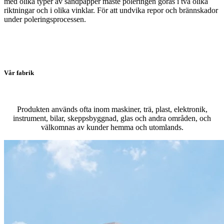
med olika typer av sandpapper måste poleringen göras i två olika
riktningar och i olika vinklar. För att undvika repor och brännskador
under poleringsprocessen.
Vår fabrik
Produkten används ofta inom maskiner, trä, plast, elektronik,
instrument, bilar, skeppsbyggnad, glas och andra områden, och
välkomnas av kunder hemma och utomlands.