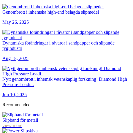
Genombrott i inhemska high-end belagda slipmedel
May 26, 2025
Dynamiska förändringar i råvaror i sandpapper och slipande
tygindustri
Aug 18, 2025
Nytt genombrott i inhemsk vetenskaplig forskning! Diamond High
Pressure Loadi...
Jun 10, 2025
Recommended
Slipband för metall
view more