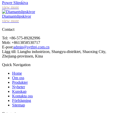
Power Slipskiva
view more
Diamantslipskivor
view more
Contact
Tel: +86-575-89282996
Mob: +8613858530717
E-post:
admin@sytfmj.com.cn
Lägg till: Lianghu industrizon, Shangyu-distriktet, Shaoxing City,
Zhejiang-provinsen, Kina
Quick Navigation
Home
Om oss
Produkter
Nyheter
Kunskap
Kontakta oss
Förfrågning
Sitemap