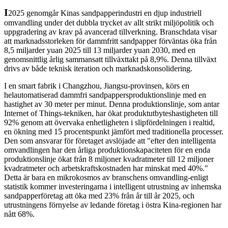
I
2025 genomgår Kinas sandpapperindustri en djup industriell
omvandling under det dubbla trycket av allt strikt miljöpolitik och
uppgradering av krav på avancerad tillverkning. Branschdata visar
att marknadsstorleken för dammfritt sandpapper förväntas öka från
8,5 miljarder yuan 2025 till 13 miljarder yuan 2030, med en
genomsnittlig årlig sammansatt tillväxttakt på 8,9%. Denna tillväxt
drivs av både teknisk iteration och marknadskonsolidering.
I en smart fabrik i Changzhou, Jiangsu-provinsen, körs en
helautomatiserad dammfri sandpappersproduktionslinje med en
hastighet av 30 meter per minut. Denna produktionslinje, som antar
Internet of Things-tekniken, har ökat produktutbyteshastigheten till
92% genom att övervaka enhetligheten i slipfördelningen i realtid,
en ökning med 15 procentspunkt jämfört med traditionella processer.
Den som ansvarar för företaget avslöjade att "efter den intelligenta
omvandlingen har den årliga produktionskapaciteten för en enda
produktionslinje ökat från 8 miljoner kvadratmeter till 12 miljoner
kvadratmeter och arbetskraftskostnaden har minskat med 40%."
Detta är bara en mikrokosmos av branschens omvandling-enligt
statistik kommer investeringarna i intelligent utrustning av inhemska
sandpapperföretag att öka med 23% från år till år 2025, och
utrustningens förnyelse av ledande företag i östra Kina-regionen har
nått 68%.