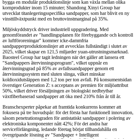
bygga en modulär produktionslinje som kan växla mellan olika
kornprodukter inom 15 minuter; Shandong Xinyi Group har
utvecklat titanlegeringsspecifika sandpapper, som har blivit en ny
vinsttillväxtpunkt med en bruttovinstmarginal på 35%.
Miljöskyddstryck driver industriell uppgradering. Med
genomförandet av "handlingsplanen för förebyggande och kontroll
av luftföroreningar" kommer icke-dammfria
sandpapperproduktionslinjer att avvecklas fullständigt i slutet av
2025, vilket skapar en 121,5 miljarder yuan-utrustningsmarknad.
Baosteel Group har tagit ledningen när det gäller att lansera ett
"Sandpappers återvinningsprogram", vilket uppnår en
återvinningsgrad på 85% av avfallssandpapper genom ett
återvinningssystem med sluten slinga, vilket minskar
koldioxidutsläppen med 1,2 ton per ton avfall. På konsumentsidan
överstiger Generation Z: s acceptans av premien för miljöattribut
50%, vilket driver försäljningen av biologiskt nedbrytbar
växtfiberbaserad sandpapper att öka med 210% från år till år.
Branschexperter påpekar att framtida konkurrens kommer att
fokusera på tre huvudspår: för det första har funktionell innovation,
såsom penetrationsgraden för antistatiskt sandpapper i polering av
elektroniska komponenter nått 42%; För det andra har
serviceförlängning, ledande företag börjat tillhandahålla en
övergripande lösning av "Sandpaper + Intelligent