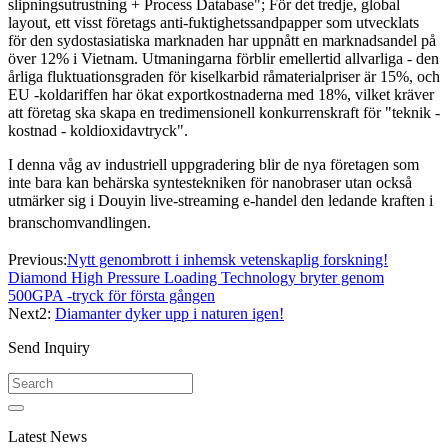
slipningsutrustning + Process Database"; För det tredje, global
layout, ett visst företags anti-fuktighetssandpapper som utvecklats
för den sydostasiatiska marknaden har uppnått en marknadsandel på
över 12% i Vietnam. Utmaningarna förblir emellertid allvarliga - den
årliga fluktuationsgraden för kiselkarbid råmaterialpriser är 15%, och
EU -koldariffen har ökat exportkostnaderna med 18%, vilket kräver
att företag ska skapa en tredimensionell konkurrenskraft för "teknik -
kostnad - koldioxidavtryck".
I denna våg av industriell uppgradering blir de nya företagen som
inte bara kan behärska syntestekniken för nanobraser utan också
utmärker sig i Douyin live-streaming e-handel den ledande kraften i
branschomvandlingen.
Previous:
Nytt genombrott i inhemsk vetenskaplig forskning!
Diamond High Pressure Loading Technology bryter genom
500GPA -tryck för första gången
Next2:
Diamanter dyker upp i naturen igen!
Send Inquiry
Latest News