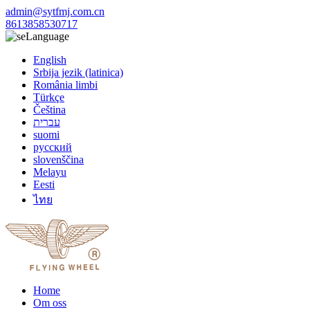
admin@sytfmj.com.cn
8613858530717
Language
English
Srbija jezik (latinica)
România limbi
Türkçe
Čeština
עברית
suomi
русский
slovenščina
Melayu
Eesti
ไทย
Home
Om oss