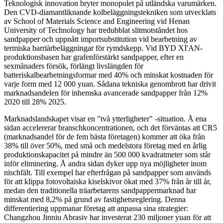
Teknologisk innovation bryter monopolet på utländska varumärken.
Den CVD-diamantliknande kolbeläggningstekniken som utvecklats
av School of Materials Science and Engineering vid Henan
University of Technology har tredubblat slitmotståndet hos
sandpapper och uppnått importsubstitution vid bearbetning av
termiska barriärbeläggningar för rymdskepp. Vid BYD XI'AN-
produktionsbasen har grafenförstärkt sandpapper, efter en
sexmånaders försök, förlängt livslängden för
batteriskalbearbetningsformar med 40% och minskat kostnaden för
varje form med 12 000 yuan. Sådana tekniska genombrott har drivit
marknadsandelen för inhemska avancerade sandpapper från 12%
2020 till 28% 2025.
Marknadslandskapet visar en "två ytterligheter" -situation. Å ena
sidan accelererar branschkoncentrationen, och det förväntas att CR5
(marknadsandel för de fem bästa företagen) kommer att öka från
38% till över 50%, med små och medelstora företag med en årlig
produktionskapacitet på mindre än 500 000 kvadratmeter som står
inför eliminering. Å andra sidan dyker upp nya möjligheter inom
nischfält. Till exempel har efterfrågan på sandpapper som används
för att klippa fotovoltaiska kiselskivor ökat med 37% från år till år,
medan den traditionella träarbetarens sandpappermarknad har
minskat med 8,2% på grund av fastighetsreglering. Denna
differentiering uppmanar företag att anpassa sina strategier:
Changzhou Jinniu Abrasiv har investerat 230 miljoner yuan för att