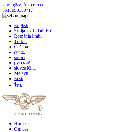
admin@sytfmj.com.cn
8613858530717
Language
English
Srbija jezik (latinica)
România limbi
Türkçe
Čeština
עברית
suomi
русский
slovenščina
Melayu
Eesti
ไทย
Home
Om oss